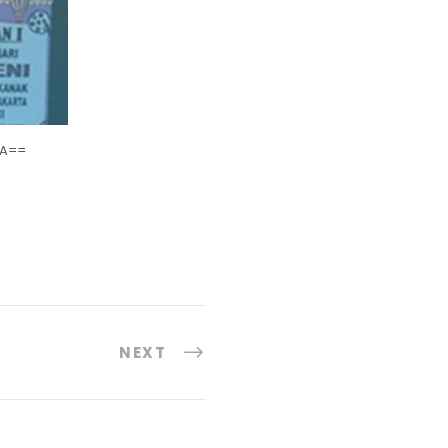
aA==
NEXT