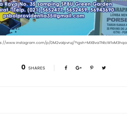
ps://www.instagram.com/p/DM2vaIpvruj/?igsh=MXBvaTNtcW1vM3hq
0
SHARES