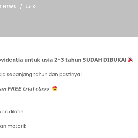
S NEWS
0
𝘃𝗶𝗱𝗲𝗻𝘁𝗶𝗮 𝘂𝗻𝘁𝘂𝗸 𝘂𝘀𝗶𝗮 𝟮–𝟯 𝘁𝗮𝗵𝘂𝗻 𝗦𝗨𝗗𝗔𝗛 𝗗𝗜𝗕𝗨𝗞𝗔!
aja sepanjang tahun dan pastinya :
𝙣 𝙁𝙍𝙀𝙀 𝙩𝙧𝙞𝙖𝙡 𝙘𝙡𝙖𝙨𝙨!
an dilatih :
an motorik