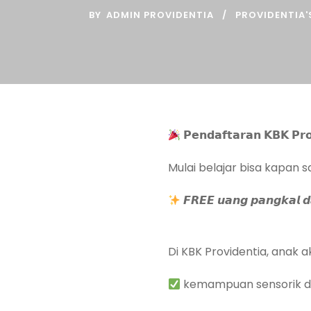
BY
ADMIN PROVIDENTIA
PROVIDENTIA'
𝗣𝗲𝗻𝗱𝗮𝗳𝘁𝗮𝗿𝗮𝗻 𝗞𝗕𝗞 𝗣𝗿
Mulai belajar bisa kapan s
𝙁𝙍𝙀𝙀 𝙪𝙖𝙣𝙜 𝙥𝙖𝙣𝙜𝙠𝙖𝙡 𝙙𝙖
Di KBK Providentia, anak ak
kemampuan sensorik d