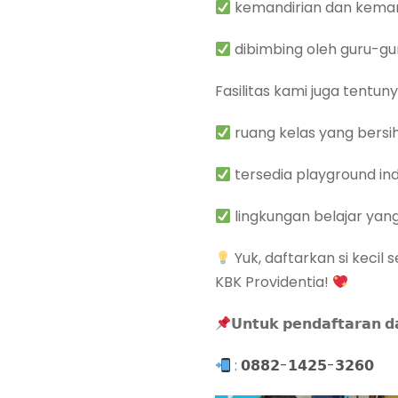
kemandirian dan kema
dibimbing oleh guru-g
Fasilitas kami juga tentu
ruang kelas yang bers
tersedia playground in
lingkungan belajar y
Yuk, daftarkan si keci
KBK Providentia!
𝗨𝗻𝘁𝘂𝗸 𝗽𝗲𝗻𝗱𝗮𝗳𝘁𝗮𝗿𝗮𝗻 𝗱𝗮
:
𝟬𝟴𝟴𝟮-𝟭𝟰𝟮𝟱-𝟯𝟮𝟲𝟬