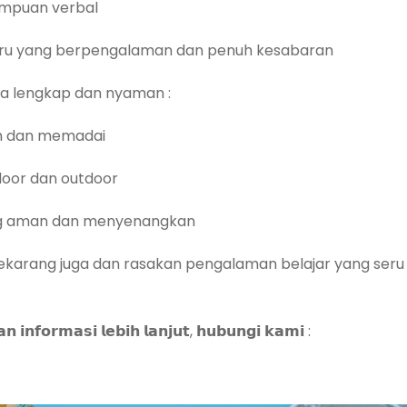
mpuan verbal
uru yang berpengalaman dan penuh kesabaran
nya lengkap dan nyaman :
ih dan memadai
door dan outdoor
ang aman dan menyenangkan
l sekarang juga dan rasakan pengalaman belajar yang se
𝗻 𝗶𝗻𝗳𝗼𝗿𝗺𝗮𝘀𝗶 𝗹𝗲𝗯𝗶𝗵 𝗹𝗮𝗻𝗷𝘂𝘁, 𝗵𝘂𝗯𝘂𝗻𝗴𝗶 𝗸𝗮𝗺𝗶 :