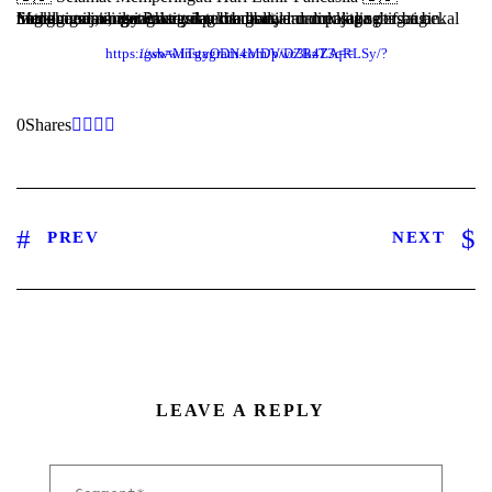
Melalui nilai-nilai Pancasila, kita belajar untuk saling menghormati, menghargai perbedaan, dan menjaga persatuan. Semoga semangat ini terus tumbuh dalam diri kita sebagai bekal untuk menjadi generasi yang membawa dampak positif bagi lingkungan, masyarakat, dan bangsa✨
https://www.instagram.com/p/DZBzT3qRLSy/?igsh=MTgyODN4MDVwc3k4ZA==
0
Shares
PREV
NEXT
LEAVE A REPLY